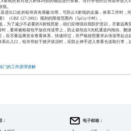
过X射线照射对进入柜体内部的物品进行查看。当行李包经过传送带进入
较低。
身及进出口处的铅帘具有屏蔽功用，可防止X射线的走漏，体系工作时，间
（GBZ 127-2002）规则的限值范围内（5μGy/小时）。
低，为了减少不必要的X射线照射，咱们应增强自我防护意识，尽量远离
查看时，要将被检箱包平放在传送带上，防止箱包在X光机通道内拖动、翻
李时，应尽量远离安全查看体系、快速经过，并严格按照要求从传送带起点
看体系出入口，铅吊帘处于掀开状况时，应防止伸手进入查看仓送取行李，
检门的工作原理讲解
话：
电子邮箱：