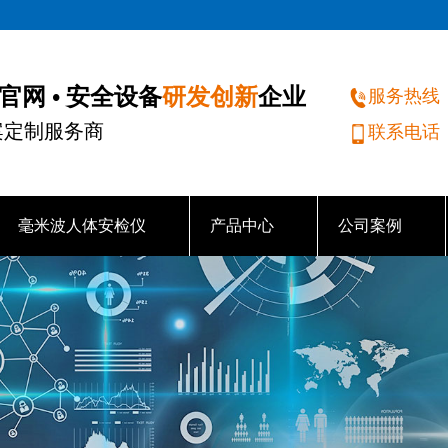
研发创新
官网 • 安全设备
企业
服务热线
案定制服务商
联系电话
毫米波人体安检仪
产品中心
公司案例