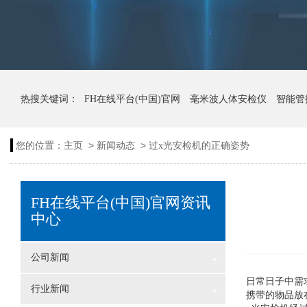
热搜关键词：
FH在线平台(中国)官网
毫米波人体安检仪
智能管
>
>
您的位置：
主页
新闻动态
过x光安检机的正确姿势
FH在线平台(中国)官网资讯
中心
公司新闻
+
日常日子中需
行业新闻
+
携带的物品放