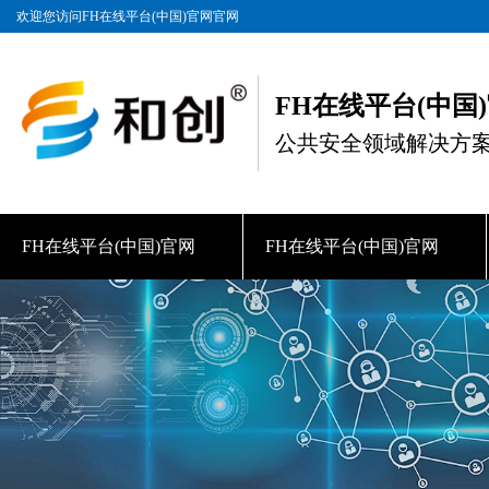
欢迎您访问FH在线平台(中国)官网官网
FH在线平台(中国)
公共安全领域解决方
FH在线平台(中国)官网
FH在线平台(中国)官网