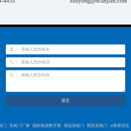
9-4455
zhuyong@hcanjian.com
提交
检门
安检门厂家
国际能源数字展
测温安检门
医院安检门
ai搜索优化