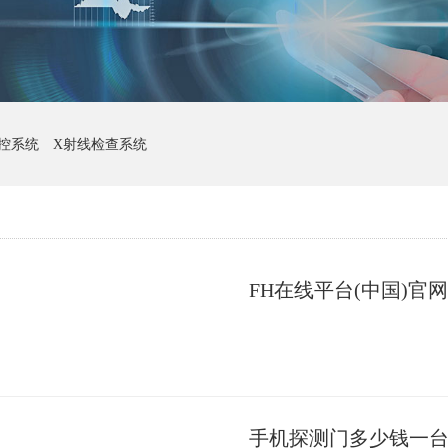
控系统
X射线检查系统
FH在线平台(中国)官
手机探测门多少钱一