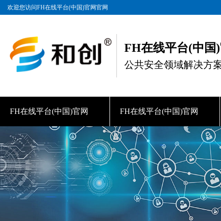
欢迎您访问FH在线平台(中国)官网官网
FH在线平台(中国)
公共安全领域解决方
FH在线平台(中国)官网
FH在线平台(中国)官网