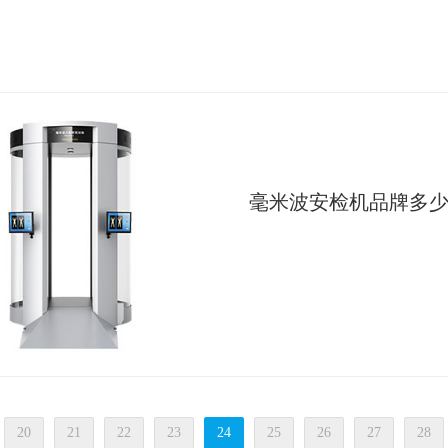
毫米波安检机品牌多
20
21
22
23
24
25
26
27
28