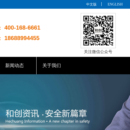
丨
中文版
ENGLISH
400-168-6661
：
18688994455
：
关注微信公众号
新闻动态
关于我们