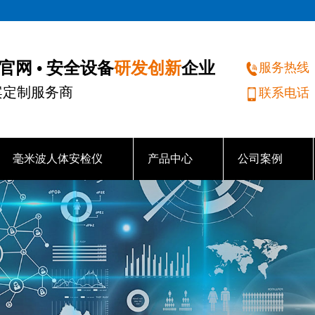
研发创新
官网 • 安全设备
企业
服务热线
案定制服务商
联系电话
毫米波人体安检仪
产品中心
公司案例