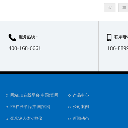
37
38
服务热线：
联系电
400-168-6661
186-889
网站FH在线平台(中国)官网
产品中心
FH在线平台(中国)官网
公司案例
毫米波人体安检仪
新闻动态