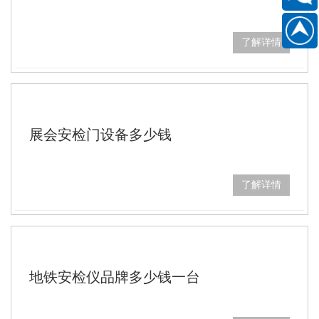
扫
186889
了解详情
一
扫
关
注
微
展会安检门设备多少钱
信
公
了解详情
众
号
地铁安检仪品牌多少钱一台