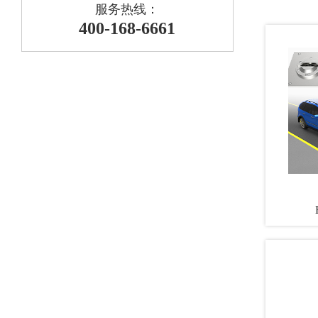
服务热线：
400-168-6661