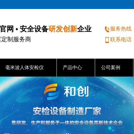
研发创新
官网 • 安全设备
企业
服务热线
案定制服务商
联系电话
毫米波人体安检仪
产品中心
公司案例