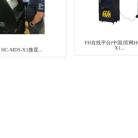
FH在线平台(中国)官网HC
X1...
HC-MDS-X1微震...