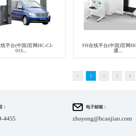
在线平台(中国)官网HC-CJ-
FH在线平台(中国)官网HC1
01S...
通...
«
1
2
3
4
话：
电子邮箱：
9-4455
zhuyong@hcanjian.com