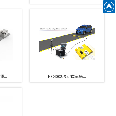
扫
186889
一
扫
关
注
微
信
公
众
号
...
HC4002移动式车底...