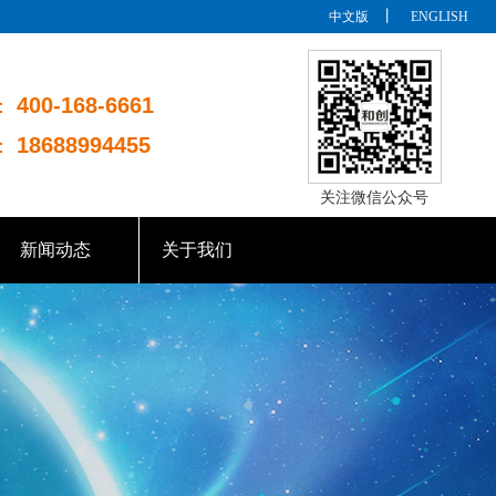
丨
中文版
ENGLISH
400-168-6661
：
18688994455
：
关注微信公众号
新闻动态
关于我们