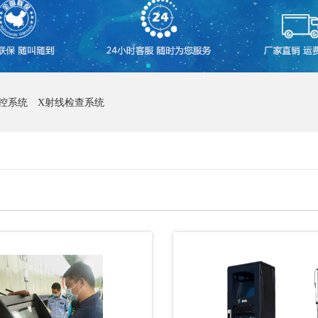
控系统
X射线检查系统