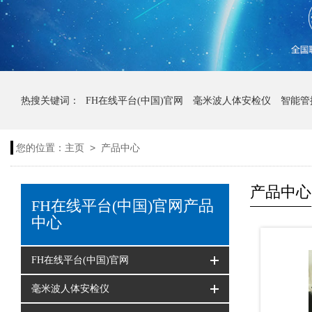
热搜关键词：
FH在线平台(中国)官网
毫米波人体安检仪
智能管
>
您的位置：
主页
产品中心
产品中心
FH在线平台(中国)官网产品
中心
FH在线平台(中国)官网
毫米波人体安检仪